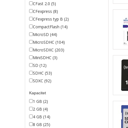
CFast 2.0 (5)
CFexpress (8)
CFexpress typ B (2)
CompactFlash (14)
MicroSD (44)
MicroSDHC (104)
MicroSDXC (203)
MiniSDHC (3)
SD (12)
SDHC (53)
SDXC (92)
Kapacitet
1 GB (2)
2 GB (4)
4 GB (14)
8 GB (25)