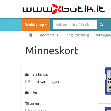
Webbshop
Datorer & IT
Kringutrustning
Datalagri
Minneskort
Inställningar
Endast varor i lager
Filter
Tillverkare
ADATA (27)