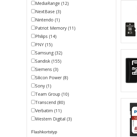
MediaRange (12)
NextBase (3)
Nintendo (1)
Patriot Memory (11)
Philips (14)
PNY (15)
Samsung (32)
Sandisk (155)
Siemens (3)
Silicon Power (8)
Sony (1)
Team Group (10)
Transcend (80)
Verbatim (11)
Western Digital (3)
Flashkortstyp