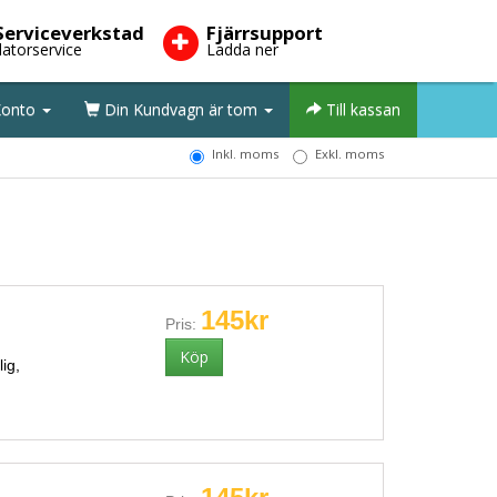
Serviceverkstad
Fjärrsupport
datorservice
Ladda ner
onto
Din Kundvagn är tom
Till kassan
Inkl. moms
Exkl. moms
145kr
Pris:
ig,