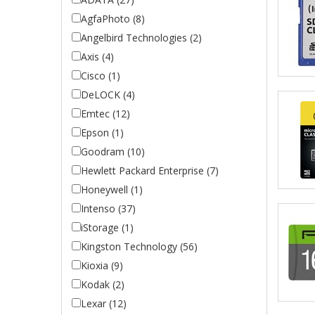
AgfaPhoto (8)
Angelbird Technologies (2)
Axis (4)
Cisco (1)
DeLOCK (4)
Emtec (12)
Epson (1)
Goodram (10)
Hewlett Packard Enterprise (7)
Honeywell (1)
Intenso (37)
iStorage (1)
Kingston Technology (56)
Kioxia (9)
Kodak (2)
Lexar (12)