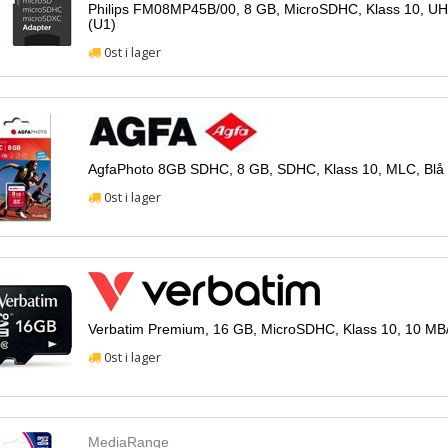
Philips FM08MP45B/00, 8 GB, MicroSDHC, Klass 10, UHS
(U1)
0st i lager
AgfaPhoto 8GB SDHC, 8 GB, SDHC, Klass 10, MLC, Blå
0st i lager
Verbatim Premium, 16 GB, MicroSDHC, Klass 10, 10 MB/
0st i lager
MediaRange