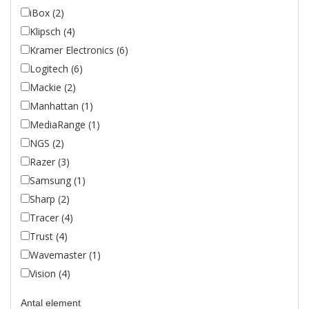
iBox (2)
Klipsch (4)
Kramer Electronics (6)
Logitech (6)
Mackie (2)
Manhattan (1)
MediaRange (1)
NGS (2)
Razer (3)
Samsung (1)
Sharp (2)
Tracer (4)
Trust (4)
Wavemaster (1)
Vision (4)
Antal element