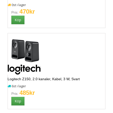
0st i lager
470kr
Pris:
Logitech Z150, 2.0 kanaler, Kabel, 3 W, Svart
6st i lager
485kr
Pris: