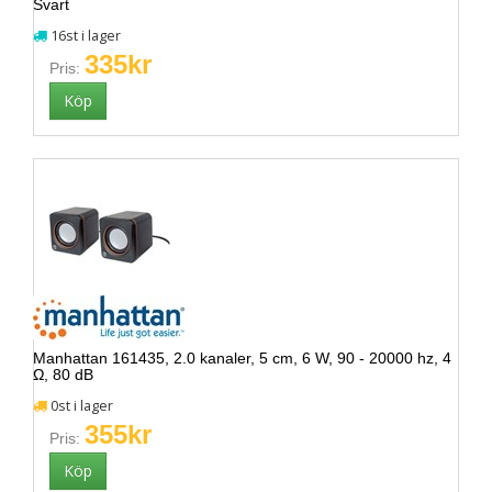
Svart
16st i lager
335kr
Pris:
Manhattan 161435, 2.0 kanaler, 5 cm, 6 W, 90 - 20000 hz, 4
Ω, 80 dB
0st i lager
355kr
Pris: