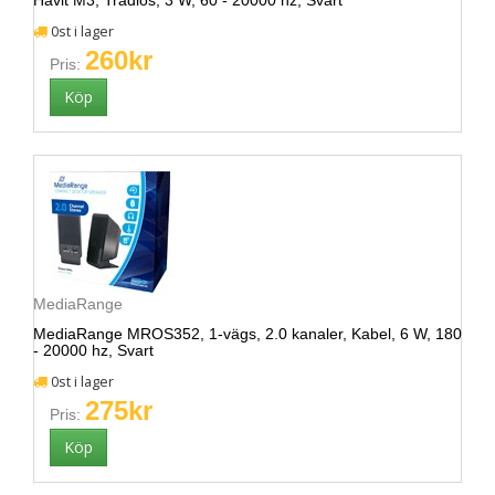
Havit M3, Trådlös, 3 W, 60 - 20000 hz, Svart
0st i lager
260kr
Pris:
MediaRange
MediaRange MROS352, 1-vägs, 2.0 kanaler, Kabel, 6 W, 180
- 20000 hz, Svart
0st i lager
275kr
Pris: