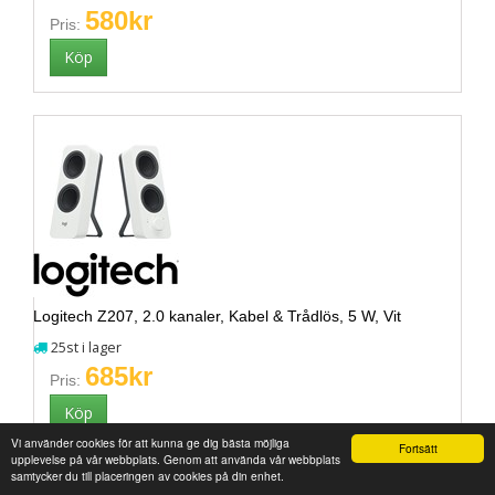
580kr
Pris:
Logitech Z207, 2.0 kanaler, Kabel & Trådlös, 5 W, Vit
25st i lager
685kr
Pris:
Vi använder cookies för att kunna ge dig bästa möjliga
Fortsätt
upplevelse på vår webbplats. Genom att använda vår webbplats
samtycker du till placeringen av cookies på din enhet.