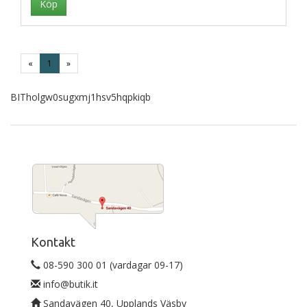
«
1
»
BITholgw0sugxmj1hsv5hqpkiqb
Kontakt
08-590 300 01 (vardagar 09-17)
info@butik.it
Sandavägen 40, Upplands Väsby