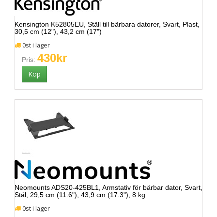
Kensington K52805EU, Ställ till bärbara datorer, Svart, Plast,
30,5 cm (12"), 43,2 cm (17")
0st i lager
430kr
Pris:
Neomounts ADS20-425BL1, Armstativ för bärbar dator, Svart,
Stål, 29,5 cm (11.6"), 43,9 cm (17.3"), 8 kg
0st i lager