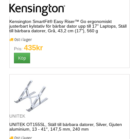
Kensington SmartFit® Easy Riser™ Go ergonomiskt
justerbart kylstativ för bärbar dator upp till 17" Laptops, Ställ
till bärbara datorer, Grå, 43,2 cm (17"), 560 g
0st i lager
435kr
Pris:
UNITEK
UNITEK OT155SL, Ställ till bärbara datorer, Silver, Gjuten
aluminium, 13 - 41°, 147,5 mm, 240 mm
0st i lager