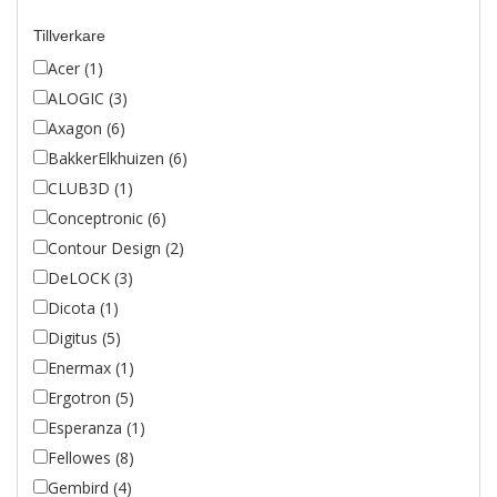
Tillverkare
Acer (1)
ALOGIC (3)
Axagon (6)
BakkerElkhuizen (6)
CLUB3D (1)
Conceptronic (6)
Contour Design (2)
DeLOCK (3)
Dicota (1)
Digitus (5)
Enermax (1)
Ergotron (5)
Esperanza (1)
Fellowes (8)
Gembird (4)