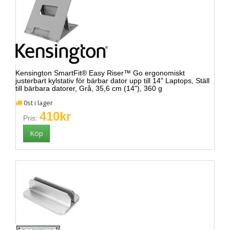
Kensington SmartFit® Easy Riser™ Go ergonomiskt
justerbart kylstativ för bärbar dator upp till 14" Laptops, Ställ
till bärbara datorer, Grå, 35,6 cm (14"), 360 g
0st i lager
410kr
Pris: