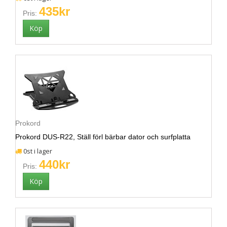
435kr
Pris:
Prokord
Prokord DUS-R22, Ställ förl bärbar dator och surfplatta
0st i lager
440kr
Pris: