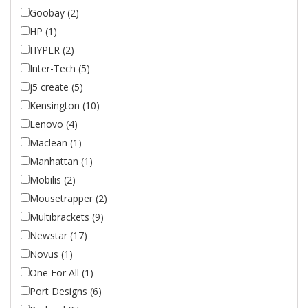
Goobay (2)
HP (1)
HYPER (2)
Inter-Tech (5)
j5 create (5)
Kensington (10)
Lenovo (4)
Maclean (1)
Manhattan (1)
Mobilis (2)
Mousetrapper (2)
Multibrackets (9)
Newstar (17)
Novus (1)
One For All (1)
Port Designs (6)