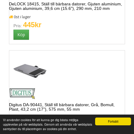
DeLOCK 18415, Ställ till bärbara datorer, Gjuten aluminium,
Gjuten aluminium, 39,6 cm (15.6"), 290 mm, 210 mm
0st i lager
445kr
Pris:
Digitus DA-90441, Ställ till bärbara datorer, Grå, Bomull,
Plast, 43,2 cm (17"), 575 mm, 55 mm
0st i lager
Vi använder cookies för att kunna ge dig bästa möjliga
Fortsätt
455kr
upplevelse på vår webbplats. Genom att använda vår webbplats
Pris:
samtycker du till placeringen av cookies på din enhet.