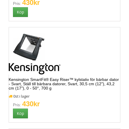
430kr
Pris:
Kensington SmartFit® Easy Riser™ kylstativ för bärbar dator
- Svart, Ställ till bärbara datorer, Svart, 30,5 cm (12"), 43,2
cm (17"), 0 - 50°, 700 g
0st i lager
430kr
Pris: