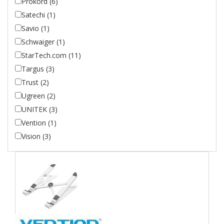
Prokord (6)
Satechi (1)
Savio (1)
Schwaiger (1)
StarTech.com (11)
Targus (3)
Trust (2)
Ugreen (2)
UNITEK (3)
Vention (1)
Vision (3)