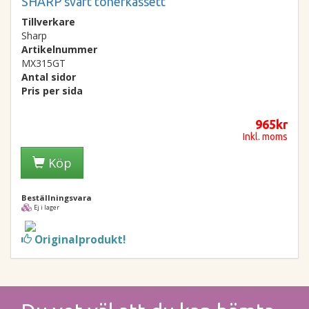
SHARP svart tonerkassett
Tillverkare
Sharp
Artikelnummer
MX315GT
Antal sidor
Pris per sida
965kr
Inkl. moms
Köp
Beställningsvara
Ej i lager
Originalprodukt!