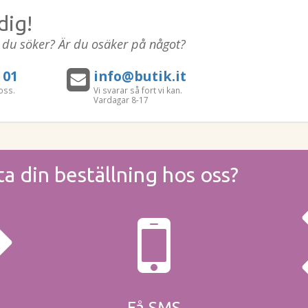
dig!
t du söker? Är du osäker på något?
 01
info@butik.it
oss.
Vi svarar så fort vi kan.
Vardagar 8-17
ta din beställning hos oss?
Få SMS