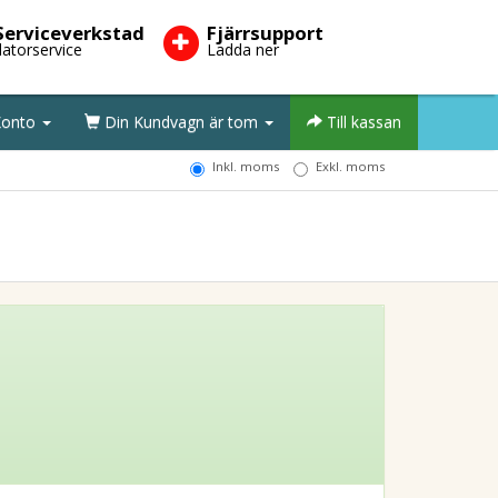
Serviceverkstad
Fjärrsupport
datorservice
Ladda ner
onto
Din Kundvagn är tom
Till kassan
Inkl. moms
Exkl. moms