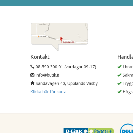
Kontakt
Handla
08-590 300 01 (vardagar 09-17)
I bra
info@butik.it
Säkra
Sandavägen 40, Upplands Väsby
Trygg
Klicka här för karta
Högst