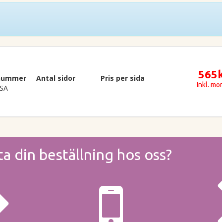
565
lnummer
Antal sidor
Pris per sida
Inkl. m
SA
ta din beställning hos oss?