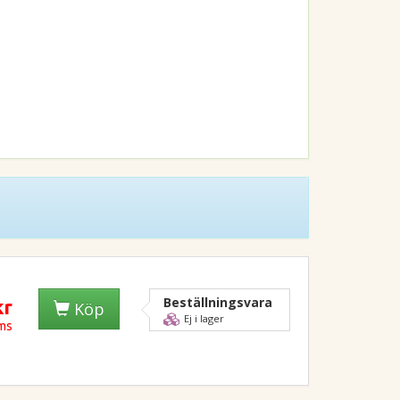
Beställningsvara
kr
Köp
Ej i lager
oms