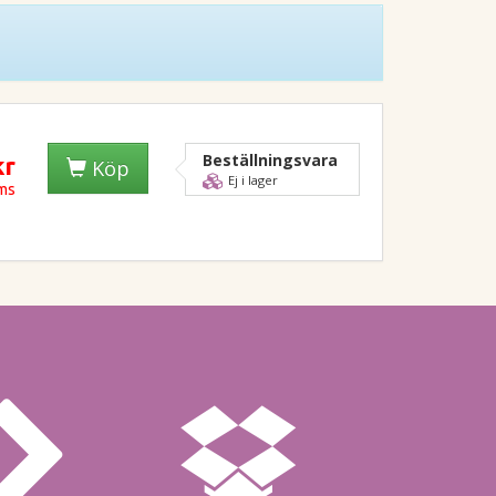
Beställningsvara
kr
Köp
Ej i lager
oms