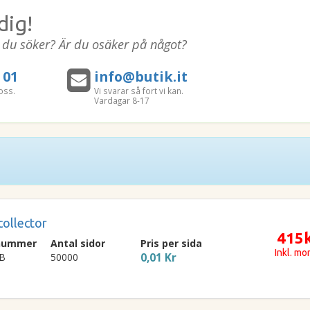
dig!
t du söker? Är du osäker på något?
 01
info@butik.it
oss.
Vi svarar så fort vi kan.
Vardagar 8-17
ollector
415
lnummer
Antal sidor
Pris per sida
Inkl. m
B
50000
0,01 Kr