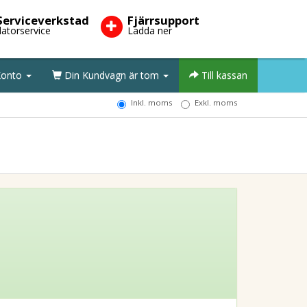
Serviceverkstad
Fjärrsupport
datorservice
Ladda ner
onto
Din Kundvagn är tom
Till kassan
Inkl. moms
Exkl. moms