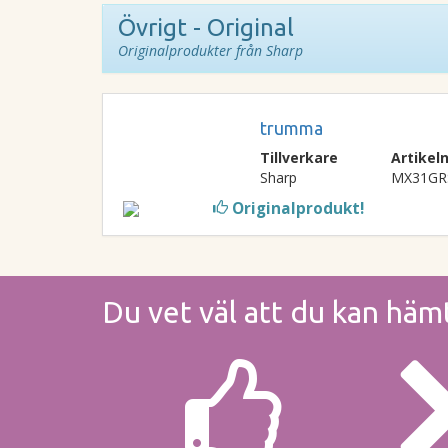
Övrigt - Original
Originalprodukter från Sharp
trumma
Tillverkare
Artike
Sharp
MX31GR
Originalprodukt!
Du vet väl att du kan häm