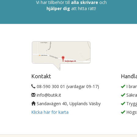
Vi har tillbehör till
alla skrivare
och
hjälper dig
att hitta rätt!
Kontakt
Handla
08-590 300 01 (vardagar 09-17)
I bra
info@butik.it
Säkra
Sandavägen 40, Upplands Väsby
Trygg
Klicka här för karta
Högst