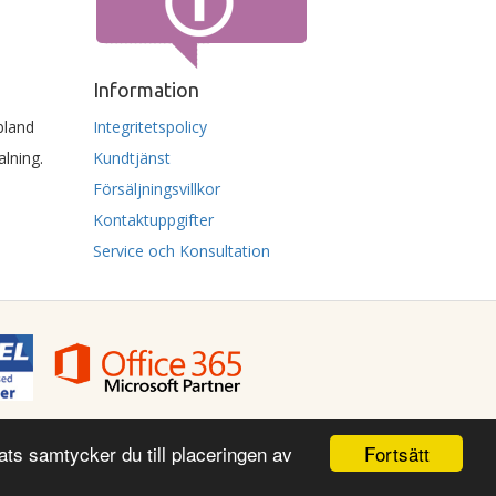
Information
 bland
Integritetspolicy
lning.
Kundtjänst
Försäljningsvillkor
Kontaktuppgifter
Service och Konsultation
Fortsätt
ts samtycker du till placeringen av
 556623-5890