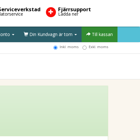
Serviceverkstad
Fjärrsupport
datorservice
Ladda ner
onto
Din Kundvagn är tom
Till kassan
Inkl. moms
Exkl. moms