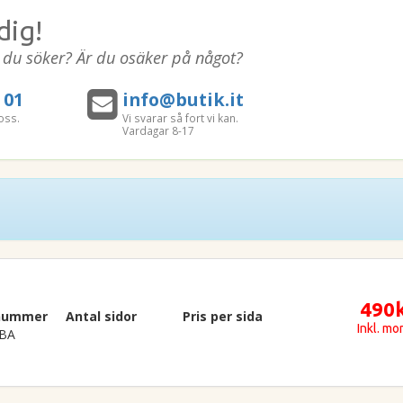
dig!
t du söker? Är du osäker på något?
 01
info@butik.it
oss.
Vi svarar så fort vi kan.
Vardagar 8-17
490
lnummer
Antal sidor
Pris per sida
Inkl. m
BA