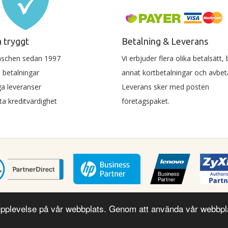
 tryggt
Betalning & Leverans
nschen sedan 1997
Vi erbjuder flera olika betalsätt,
 betalningar
annat kortbetalningar och avbeta
a leveranser
Leverans sker med posten
a kreditvärdighet
företagspaket.
 upplevelse på vår webbplats. Genom att använda vår webbpla
B / Butik.it. Sandavägen 40, 194 63 Upplands Väsby. Organisationsnummer: