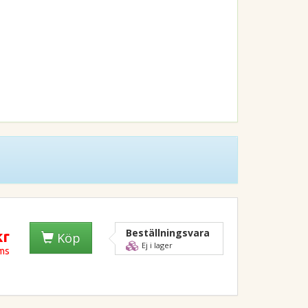
Beställningsvara
kr
Köp
Ej i lager
oms